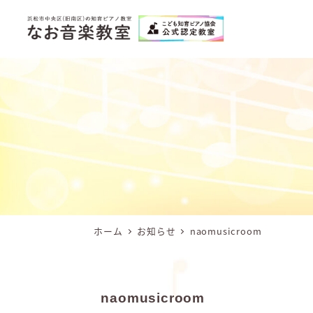
メ
イ
ン
コ
ン
テ
ン
ツ
へ
移
動
ホーム
お知らせ
naomusicroom
naomusicroom