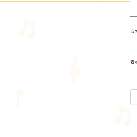
カ
表
検
索